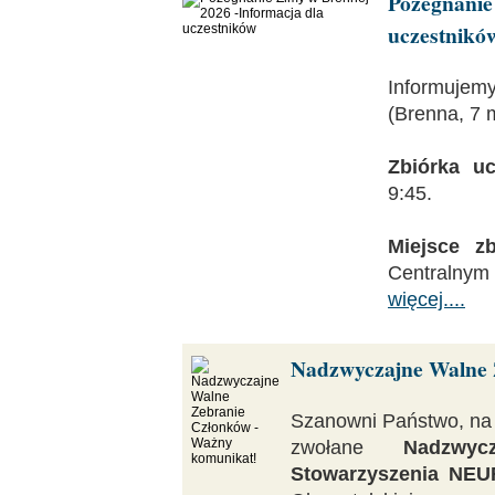
Pożegnani
uczestnikó
Informujemy
(Brenna, 7 
Zbiórka uc
9:45.
Miejsce zb
Centralny
więcej....
Nadzwyczajne Walne 
Szanowni Państwo, na
zwołane
Nadzwy
Stowarzyszenia NE