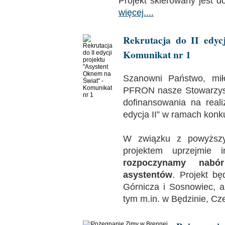
Projekt skierowany jest 
więcej....
Rekrutacja do II edyc
Komunikat nr 1
Szanowni Państwo, mił
PFRON nasze Stowarzysz
dofinansowania na real
edycja II” w ramach konku
W związku z powyższ
projektem uprzejmie 
rozpoczynamy nabó
asystentów
. Projekt bę
Górnicza i Sosnowiec, a
tym m.in. w Będzinie, Cz