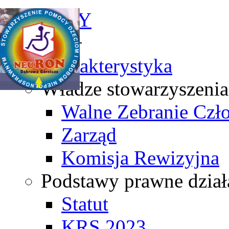
NEWSY
O nas +
Charakterystyka
Władze stowarzyszenia
Walne Zebranie Cz
Zarząd
Komisja Rewizyjna
Podstawy prawne dział
Statut
KRS 2023