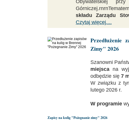
Obywatelskiej pr
Górniczej.rnrnTemate
składu Zarządu Sto
Czytaj więcej....
Przedłużenie 
Zimy" 2026
Szanowni Państw
miejsca
na wyja
odbędzie się
7
m
W związku z ty
lutego 2026 r.
W
programie
wy
Zapisy na kulig "Pożegnanie zimy" 2026