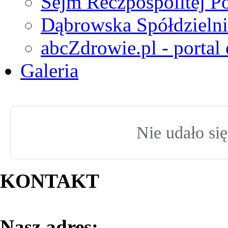
Sejm Reczpospolitej Po
Dąbrowska Spółdzielni
abcZdrowie.pl - portal
Galeria
Nie udało si
KONTAKT
Nasz adres: