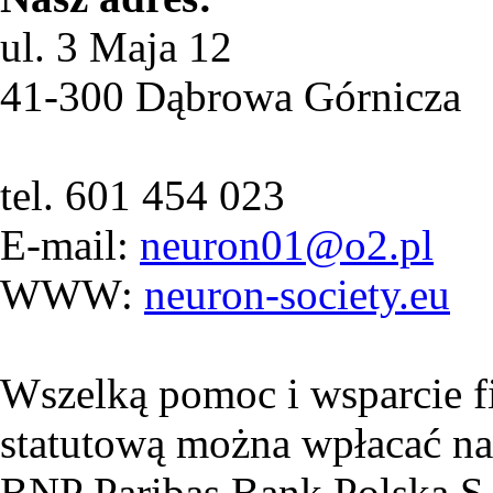
ul. 3 Maja 12
41-300 Dąbrowa Górnicza
tel. 601 454 023
E-mail:
neuron01@o2.pl
WWW:
neuron-society.eu
Wszelką pomoc i wsparcie f
statutową można wpłacać na
BNP Paribas Bank Polska S.