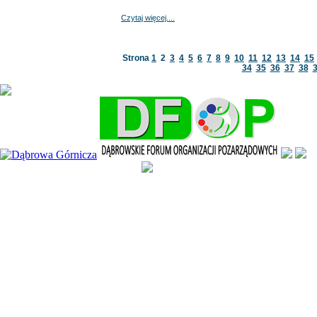
Czytaj więcej....
Strona
1
2
3
4
5
6
7
8
9
10
11
12
13
14
15
34
35
36
37
38
Kopiowanie jak i rozpowsze
treści zawartych na stronie 
Wszystkie prawa zastrzeż
2007