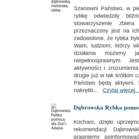
Szanowni Państwo, w pi
rybkę odwiedziły bliź
stowarzyszenie zbiera
przeznaczony jest na ich 
zadowolone, że rybka była
Wam, ludziom, którzy włą
działania możemy j
niepełnosprawnym. Je
aktywności i zrozumieni
drugie już w tak krótkim c
Państwo będą aktywni, 
nakrętki...
Czytaj więcej..
Dąbrowska Rybka pomocą
Kochani, dzięki uprzej
rekomendacji Dąbrowsk
pragniemy poinformowa