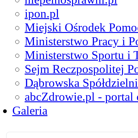
ipon.pl
Miejski Ośrodek Pomo
Ministerstwo Pracy i P
Ministerstwo Sportu i 
Sejm Reczpospolitej Po
Dąbrowska Spółdzielni
abcZdrowie.pl - portal
Galeria