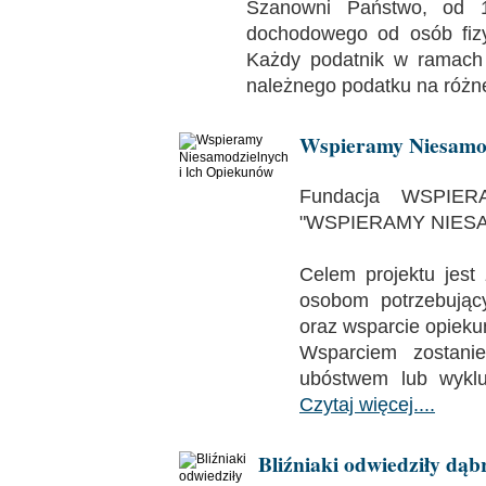
Szanowni Państwo, od 1
dochodowego od osób fizy
Każdy podatnik w ramach 
należnego podatku na różn
Wspieramy Niesamod
Fundacja WSPIER
"WSPIERAMY NIESA
Celem projektu jest
osobom potrzebując
oraz wsparcie opieku
Wsparciem zostani
ubóstwem lub wykl
Czytaj więcej....
Bliźniaki odwiedziły dąb