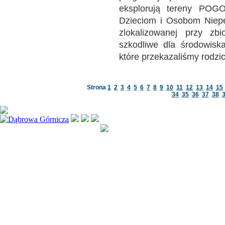
eksplorują tereny POG
Dzieciom i Osobom Niepeł
zlokalizowanej przy zb
szkodliwe dla środowiska
które przekazaliśmy rodzi
Strona
1
2
3
4
5
6
7
8
9
10
11
12
13
14
15
34
35
36
37
38
Kopiowanie jak i rozpowsze
treści zawartych na stronie 
Wszystkie prawa zastrzeż