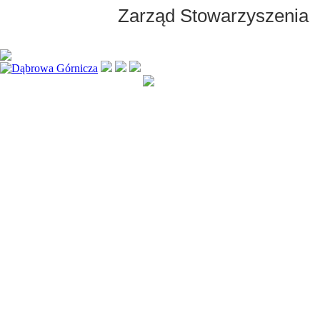
Zarząd Stowarzyszenia
Kopiowanie jak i rozpowsze
treści zawartych na stronie 
Wszystkie prawa zastrzeż
2007